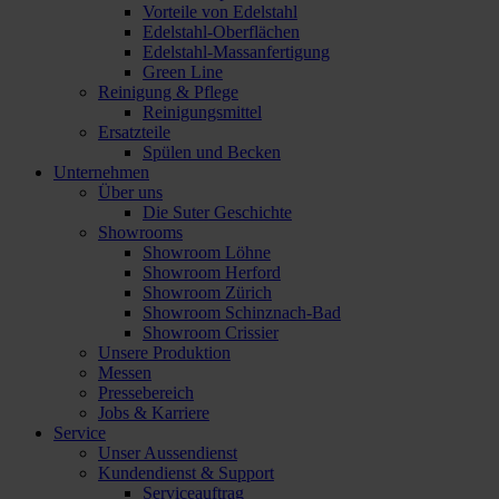
Vorteile von Edelstahl
Edelstahl-Oberflächen
Edelstahl-Massanfertigung
Green Line
Reinigung & Pflege
Reinigungsmittel
Ersatzteile
Spülen und Becken
Unternehmen
Über uns
Die Suter Geschichte
Showrooms
Showroom Löhne
Showroom Herford
Showroom Zürich
Showroom Schinznach-Bad
Showroom Crissier
Unsere Produktion
Messen
Pressebereich
Jobs & Karriere
Service
Unser Aussendienst
Kundendienst & Support
Serviceauftrag