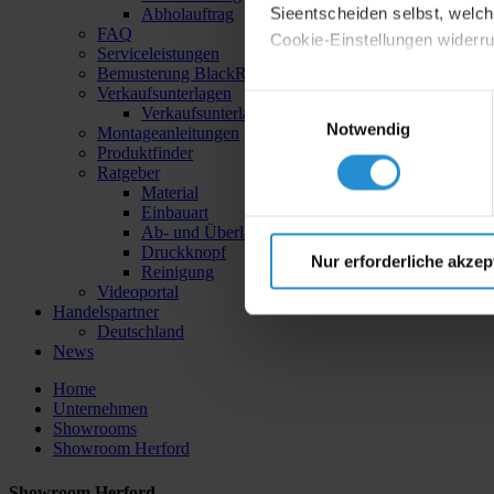
Sieentscheiden selbst, welche
Abholauftrag
FAQ
Cookie-Einstellungen widerr
Serviceleistungen
Bemusterung BlackRange & IceDesign
Datenschutzerklärung
|
I
Verkaufsunterlagen
Einwilligungsauswahl
Verkaufsunterlagen - Bestätigung
Notwendig
Montageanleitungen
Produktfinder
Ratgeber
Material
Einbauart
Ab- und Überlauftechnik
Druckknopf
Nur erforderliche akzep
Reinigung
Videoportal
Handelspartner
Deutschland
News
Home
Unternehmen
Showrooms
Showroom Herford
Showroom Herford