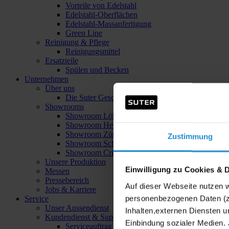
Vorteile von Edelstahl
Edelstahl-Oberflächen
Edelstahl-Massanfertigung
Green Line
Reinigung & Pflege
Reinigungsmittel
Ersatzteile
Spülen und Becken
Unternehmen
Über uns
Die Suter Geschichte
Showrooms
Showroom Löhne
Showroom Herford
Showroom Zürich
Zustimmung
Showroom Schinznach-Bad
Showroom Crissier
Unsere Produktion
Einwilligung zu Cookies & 
Messen
Pressebereich
Auf dieser Webseite nutzen 
Jobs & Karriere
personenbezogenen Daten (z.
Service
Unser Aussendienst
Inhalten,externen Diensten u
Kundendienst & Support
Einbindung sozialer Medien. 
Serviceauftrag