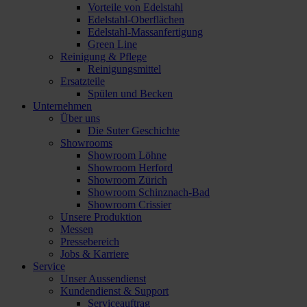
Vorteile von Edelstahl
Edelstahl-Oberflächen
Edelstahl-Massanfertigung
Green Line
Reinigung & Pflege
Reinigungsmittel
Ersatzteile
Spülen und Becken
Unternehmen
Über uns
Die Suter Geschichte
Showrooms
Showroom Löhne
Showroom Herford
Showroom Zürich
Showroom Schinznach-Bad
Showroom Crissier
Unsere Produktion
Messen
Pressebereich
Jobs & Karriere
Service
Unser Aussendienst
Kundendienst & Support
Serviceauftrag