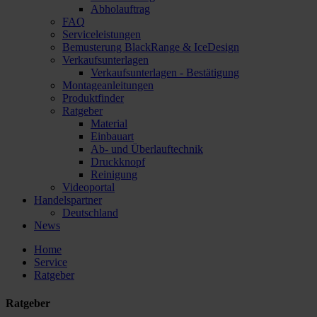
Abholauftrag
FAQ
Serviceleistungen
Bemusterung BlackRange & IceDesign
Verkaufsunterlagen
Verkaufsunterlagen - Bestätigung
Montageanleitungen
Produktfinder
Ratgeber
Material
Einbauart
Ab- und Überlauftechnik
Druckknopf
Reinigung
Videoportal
Handelspartner
Deutschland
News
Home
Service
Ratgeber
Ratgeber