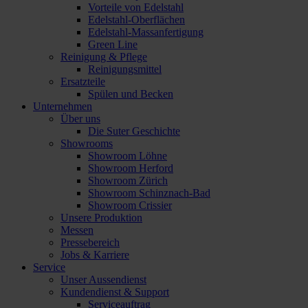
Vorteile von Edelstahl
Edelstahl-Oberflächen
Edelstahl-Massanfertigung
Green Line
Reinigung & Pflege
Reinigungsmittel
Ersatzteile
Spülen und Becken
Unternehmen
Über uns
Die Suter Geschichte
Showrooms
Showroom Löhne
Showroom Herford
Showroom Zürich
Showroom Schinznach-Bad
Showroom Crissier
Unsere Produktion
Messen
Pressebereich
Jobs & Karriere
Service
Unser Aussendienst
Kundendienst & Support
Serviceauftrag