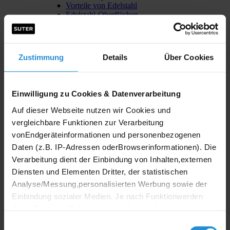
Vorteile von Edelstahl
Edelstahl-Oberflächen
Edelstahl-Massanfertigung
Green Line
Reinigung & Pflege
Reinigungsmittel
Zustimmung
Details
Über Cookies
Ersatzteile
Spülen und Becken
Unternehmen
Über uns
Einwilligung zu Cookies & Datenverarbeitung
Die Suter Geschichte
Showrooms
Auf dieser Webseite nutzen wir Cookies und
Showroom Löhne
vergleichbare Funktionen zur Verarbeitung
Showroom Herford
vonEndgeräteinformationen und personenbezogenen
Showroom Zürich
Showroom Schinznach-Bad
Daten (z.B. IP-Adressen oderBrowserinformationen). Die
Showroom Crissier
Verarbeitung dient der Einbindung von Inhalten,externen
Unsere Produktion
Diensten und Elementen Dritter, der statistischen
Messen
Pressebereich
Analyse/Messung,personalisierten Werbung sowie der
Jobs & Karriere
Einbindung sozialer Medien. Je nach Funktionwerden
Service
dabei Daten an Dritte weitergegeben und von diesen
Unser Aussendienst
Kundendienst & Support
verarbeitet. Sieentscheiden selbst, welche Kategorien Sie
Einwilligungsauswahl
Serviceauftrag