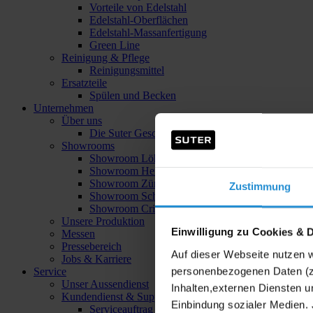
Vorteile von Edelstahl
Edelstahl-Oberflächen
Edelstahl-Massanfertigung
Green Line
Reinigung & Pflege
Reinigungsmittel
Ersatzteile
Spülen und Becken
Unternehmen
Über uns
Die Suter Geschichte
Showrooms
Showroom Löhne
Showroom Herford
Showroom Zürich
Zustimmung
Showroom Schinznach-Bad
Showroom Crissier
Unsere Produktion
Einwilligung zu Cookies & 
Messen
Pressebereich
Auf dieser Webseite nutzen 
Jobs & Karriere
personenbezogenen Daten (z.
Service
Unser Aussendienst
Inhalten,externen Diensten u
Kundendienst & Support
Einbindung sozialer Medien. 
Serviceauftrag