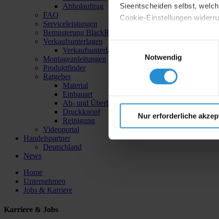
Sieentscheiden selbst, welche
Abholauftrag
FAQ
Cookie-Einstellungen widerr
Serviceleistungen
Bemusterung BlackRange & IceDesign
Datenschutzerklärung
|
I
Verkaufsunterlagen
Einwilligungsauswahl
Verkaufsunterlagen - Bestätigung
Notwendig
Montageanleitungen
Produktfinder
Ratgeber
Material
Einbauart
Ab- und Überlauftechnik
Druckknopf
Nur erforderliche akzep
Reinigung
Videoportal
Handelspartner
Deutschland
News
Home
Unternehmen
Jobs & Karriere
Karriere & Jobs