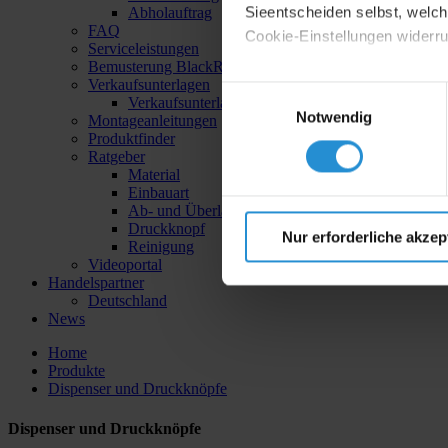
Sieentscheiden selbst, welche
Abholauftrag
FAQ
Cookie-Einstellungen widerr
Serviceleistungen
Bemusterung BlackRange & IceDesign
Datenschutzerklärung
|
I
Verkaufsunterlagen
Einwilligungsauswahl
Verkaufsunterlagen - Bestätigung
Notwendig
Montageanleitungen
Produktfinder
Ratgeber
Material
Einbauart
Ab- und Überlauftechnik
Druckknopf
Nur erforderliche akzep
Reinigung
Videoportal
Handelspartner
Deutschland
News
Home
Produkte
Dispenser und Druckknöpfe
Dispenser und Druckknöpfe