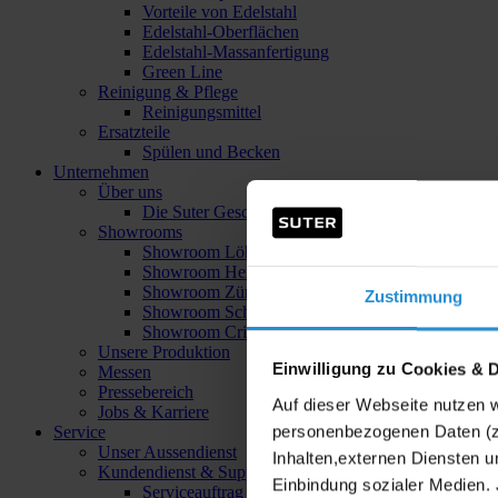
Vorteile von Edelstahl
Edelstahl-Oberflächen
Edelstahl-Massanfertigung
Green Line
Reinigung & Pflege
Reinigungsmittel
Ersatzteile
Spülen und Becken
Unternehmen
Über uns
Die Suter Geschichte
Showrooms
Showroom Löhne
Showroom Herford
Showroom Zürich
Zustimmung
Showroom Schinznach-Bad
Showroom Crissier
Unsere Produktion
Einwilligung zu Cookies & 
Messen
Pressebereich
Auf dieser Webseite nutzen 
Jobs & Karriere
personenbezogenen Daten (z.
Service
Unser Aussendienst
Inhalten,externen Diensten u
Kundendienst & Support
Einbindung sozialer Medien. 
Serviceauftrag